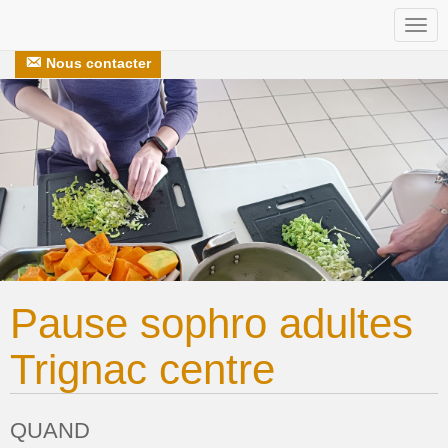
Togg
Nos recettes
S’engager avec nous
navi
Nous contacter
Pause sophro adultes
Trignac centre
QUAND