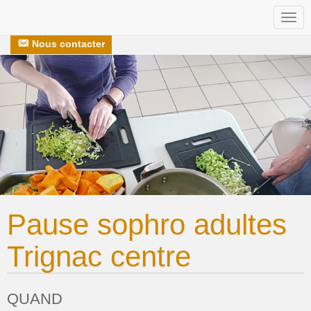
Togg
Nos recettes
S’engager avec nous
navi
Nous contacter
Pause sophro adultes
Trignac centre
QUAND