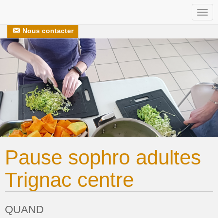
Togg
Nos recettes
S’engager avec nous
navi
Nous contacter
Pause sophro adultes
Trignac centre
QUAND