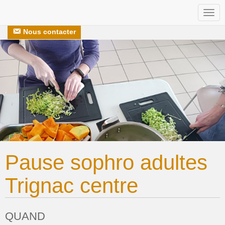
Togg
Nos recettes
S’engager avec nous
navi
Nous contacter
Pause sophro adultes
Trignac centre
QUAND