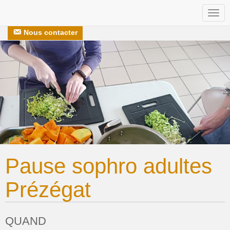
Togg
Nos recettes
S’engager avec nous
navi
Nous contacter
Pause sophro adultes
Prézégat
QUAND