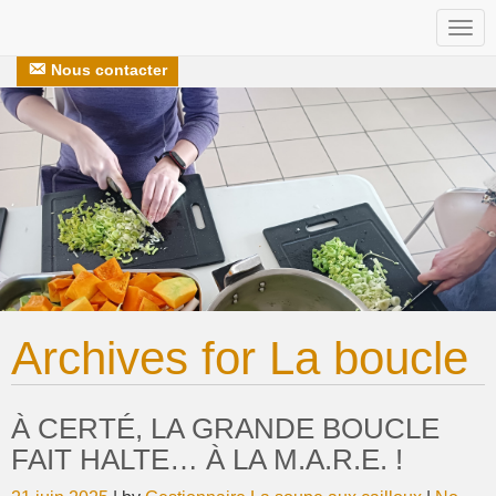
Togg
Nos recettes
S’engager avec nous
navi
Nous contacter
Archives for
La boucle
À CERTÉ, LA GRANDE BOUCLE
FAIT HALTE… À LA M.A.R.E. !